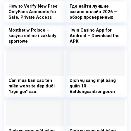
How to Verify New Free
Где найти лучшие
OnlyFans Accounts for
казино онлайн 2026 –
Safe, Private Access
обзор проверенных
сайтов
Mostbet w Polsce –
1win Casino App for
kasyna online i zakłady
Android – Download the
sportowe
APK
Cần mua bán các tên
Dịch vụ sang mặt bằng
miền website đẹp đuôi
quận 10 –
“trọn gói” sau:
Batdongsantrongoi.vn
Dịch vụ sang mặt bằng
Dịch vụ sang mặt bằng