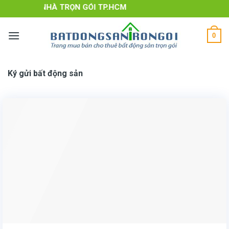
Skip
Ụ THUÊ NHÀ TRỌN GÓI TP.HCM
to
content
0
Ký gửi bất động sản