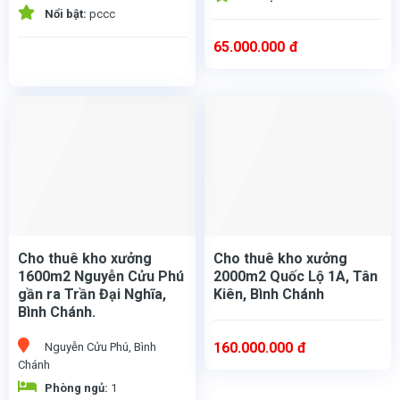
Nổi bật:
pccc
65.000.000
đ
Cho thuê kho xưởng
Cho thuê kho xưởng
1600m2 Nguyễn Cửu Phú
2000m2 Quốc Lộ 1A, Tân
gần ra Trần Đại Nghĩa,
Kiên, Bình Chánh
Bình Chánh.
160.000.000
đ
Nguyễn Cửu Phú, Bình
Chánh
Cho thuê kho xưởng 1600m2 Nguyễn Cửu Phú gần ra Trần Đại Nghĩa, Bình Chánh phù hợp chứa hàng, sản xuất.
- Diện tích khuôn viên : 1.600m2.
- Kho đã xây hoàn thiện 1.350m2. Có bình điện riêng. Kho vuông vức
Cho thuê kho xưởng 2000m2 Quốc Lộ 1A, Tân Kiên, Bình Chánh gần vòng xoay an lạc Tổng diện tích: 4.000m2. Diện tích kho: 2.000m2 Văn phòng: 200m2 Pccc vách tường Có cổng bảo vệ nhà vệ sinh, nhà xe Điện hạ trạm 250kva đường xe công khuôn viên rộng rãi Giá cho thuê : 160 triệu/ tháng ( chưa VAT)
Phòng ngủ:
1