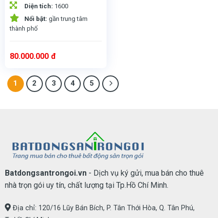
Diện tích:
1600
Nổi bật:
gần trung tâm
thành phố
80.000.000
đ
1
2
3
4
5
Batdongsantrongoi.vn
- Dịch vụ ký gửi, mua bán cho thuê
nhà trọn gói uy tín, chất lượng tại Tp.Hồ Chí Minh.
Địa chỉ: 120/16 Lũy Bán Bích, P. Tân Thới Hòa, Q. Tân Phú,