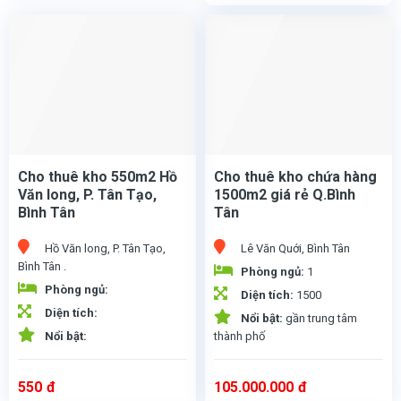
Cho thuê kho 550m2 Hồ
Cho thuê kho chứa hàng
Văn long, P. Tân Tạo,
1500m2 giá rẻ Q.Bình
Bình Tân
Tân
Hồ Văn long, P. Tân Tạo,
Lê Văn Quới, Bình Tân
Bình Tân .
Phòng ngủ:
1
Phòng ngủ:
Diện tích:
1500
Cho thuê kho 550m2 Hồ Văn long, P. Tân Tạo, Bình Tân . Diện tích: 550m2. Đường container 24/24 Trần cao thoáng, sân bãi rộng Phù hợp chứa hàng, đóng gói các loại.. Giá 33 triệu/ tháng.
Cho thuê kho chứa hàng 1500m2 giá rẻ Q.Bình Tân
- Diện tích: 1500m2, lầu 02
- Thang máy chuyển hàng hóa
- Bảo vệ: 24/24
- Bãi đỗ xe riêng
- Nền gạch bông
- Có 05 văn phòng sẵn, diện tích văn phòng khoản 500m2
- Máy lạnh trang bị sẵn từng văn phòng dô là sử dụng không cải tạo gì hết.
Diện tích:
Nổi bật:
gần trung tâm
Nổi bật:
thành phố
550
đ
105.000.000
đ