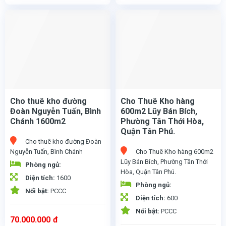
Cho thuê kho đường
Cho Thuê Kho hàng
Đoàn Nguyễn Tuấn, Bình
600m2 Lũy Bán Bích,
Chánh 1600m2
Phường Tân Thới Hòa,
Quận Tân Phú.
Cho thuê kho đường Đoàn
Nguyễn Tuấn, Bình Chánh
Cho Thuê Kho hàng 600m2
Lũy Bán Bích, Phường Tân Thới
Phòng ngủ:
Hòa, Quận Tân Phú.
Cho thuê kho đường Đoàn Nguyễn Tuấn, Bình Chánh - Diện tích : 2100m2 - Diện tích SD : 1600m2 - Điện 3phase : 400kVA - Trần : 11m - Mặt tiền , có sân đậu cont , nhà văn phòng , nhà xe - Nhân lực tại chổ - Hợp đồng 3-10năm , 2 năm tăng 10% - Cọc 4-6 tháng TL - Tiếp đa ngành Giá 70tr/tháng
Cho Thuê Kho hàng 600m2 Lũy Bán Bích, Phường Tân Thới Hòa, Quận Tân Phú. DT 600m2. Phù hợp làm kho chứa hàng các loại, kho trung chuyển… Giá thuê 120.000 đồng/m2 bao VAT, Hợp đồng 1-2 năm
Diện tích:
1600
Phòng ngủ:
Nổi bật:
PCCC
Diện tích:
600
Nổi bật:
PCCC
70.000.000
đ