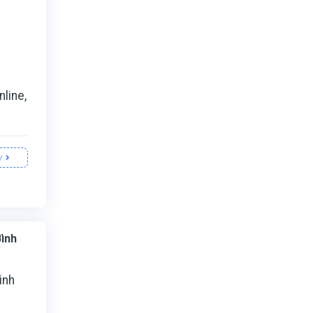
,
nline,
y
Bình
ình