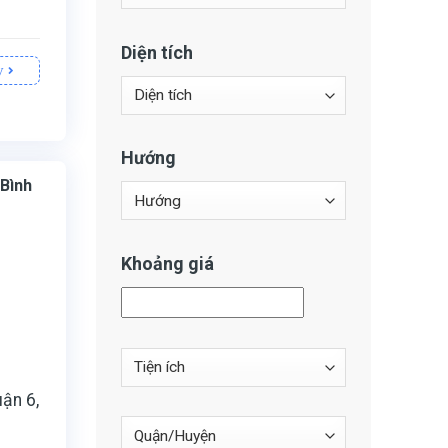
Diện tích
y
Hướng
 Bình
ị
Khoảng giá
ận 6,