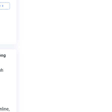
y
ông
nh
,
nline,