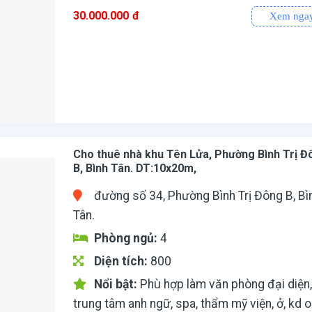
30.000.000
đ
Xem nga
tline/Di động/Zalo: 0935186278
Cho thuê nhà khu Tên Lửa, Phường Bình Trị Đ
B, Bình Tân. DT:10x20m,
đường số 34, Phường Bình Trị Đông B, Bì
Tân.
Phòng ngủ:
4
Diện tích:
800
Nổi bật:
Phù hợp làm văn phòng đại diện
trung tâm anh ngữ, spa, thẩm mỹ viện, ở, kd o