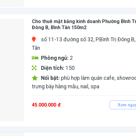
️ Hotline/Di động/Zalo: 0935186278
Cho thuê mặt bằng kinh doanh Phường Bình Tr
Đông B, Bình Tân 150m2
số 11-13 đường số 32, P.Bình Trị Đông B,
Tân
Phòng ngủ:
2
Diện tích:
150
Nổi bật:
phù hợp làm quán cafe, showr
trưng bày hàng mẫu, nail, spa
45.000.000
đ
Xem nga