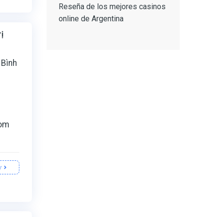
Reseña de los mejores casinos
online de Argentina
ị
 Bình
oom
y