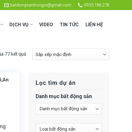
batdongsantrongoi@gmail.com
0935.186.278
DỊCH VỤ
VIDEO
TIN TỨC
LIÊN HỆ
ủa 77 kết quả
5,An
Lọc tìm dự án
Danh mục bất động sản
ang