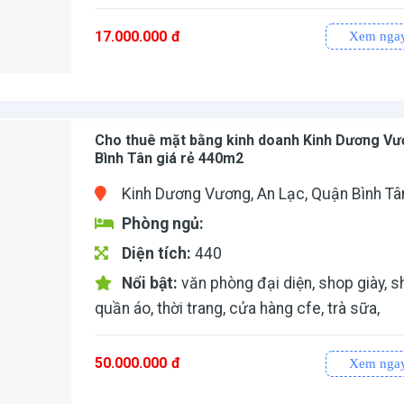
17.000.000
đ
Xem nga
tập gym, yoga…. Giá thuê: 15 triệu/ tháng
Cho thuê mặt bằng kinh doanh Kinh Dương Vư
Bình Tân giá rẻ 440m2
Kinh Dương Vương, An Lạc, Quận Bình Tâ
Phòng ngủ:
Diện tích:
440
Nổi bật:
văn phòng đại diện, shop giày, 
quần áo, thời trang, cửa hàng cfe, trà sữa,
50.000.000
đ
Xem nga