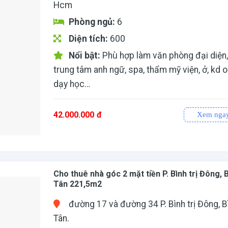
Hcm
Phòng ngủ:
6
Diện tích:
600
Nổi bật:
Phù hợp làm văn phòng đại diện
trung tâm anh ngữ, spa, thẩm mỹ viện, ở, kd o
dạy học…
42.000.000
đ
sản xuất…
Xem nga
Cho thuê nhà góc 2 mặt tiền P. Bình trị Đông, 
Tân 221,5m2
đường 17 và đường 34 P. Bình trị Đông, B
Tân.