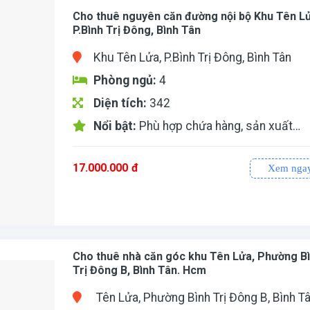
Cho thuê nguyên căn đường nội bộ Khu Tên L
P.Bình Trị Đông, Bình Tân
Khu Tên Lửa, P.Bình Trị Đông, Bình Tân
Phòng ngủ:
4
Diện tích:
342
Nổi bật:
Phù hợp chứa hàng, sản xuất…
17.000.000
đ
Xem nga
ne/Di động/Zalo: 0935186278
Cho thuê nhà căn góc khu Tên Lửa, Phường B
Trị Đông B, Bình Tân. Hcm
Tên Lửa, Phường Bình Trị Đông B, Bình Tâ