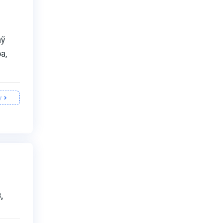
mỹ
a,
y
,