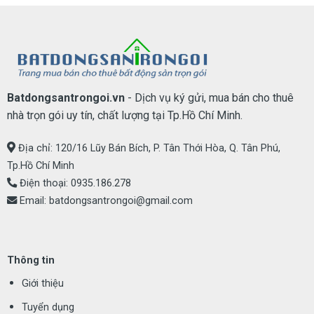
Batdongsantrongoi.vn
- Dịch vụ ký gửi, mua bán cho thuê
nhà trọn gói uy tín, chất lượng tại Tp.Hồ Chí Minh.
Địa chỉ: 120/16 Lũy Bán Bích, P. Tân Thới Hòa, Q. Tân Phú,
Tp.Hồ Chí Minh
Điện thoại:
0935.186.278
Email:
batdongsantrongoi@gmail.com
Thông tin
Giới thiệu
Tuyển dụng