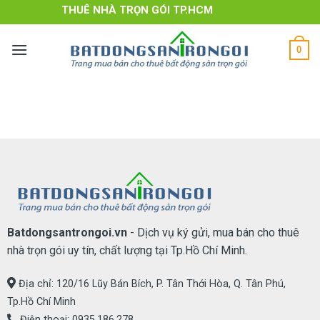
Skip
DỊCH VỤ THUÊ NHÀ TRỌN GÓI TP.HCM
to
content
0
Batdongsantrongoi.vn
- Dịch vụ ký gửi, mua bán cho thuê
nhà trọn gói uy tín, chất lượng tại Tp.Hồ Chí Minh.
Địa chỉ: 120/16 Lũy Bán Bích, P. Tân Thới Hòa, Q. Tân Phú,
Tp.Hồ Chí Minh
Điện thoại:
0935.186.278