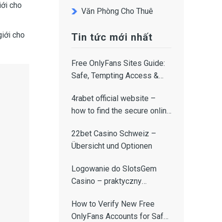
iới cho
Văn Phòng Cho Thuê
giới cho
Tin tức mới nhất
Free OnlyFans Sites Guide:
Safe, Tempting Access &
Privacy Tips
4rabet official website –
how to find the secure online
casino link
22bet Casino Schweiz –
Übersicht und Optionen
Logowanie do SlotsGem
Casino – praktyczny
przewodnik dla polskich
How to Verify New Free
graczy
OnlyFans Accounts for Safe,