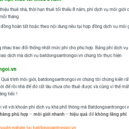
ệu thuê nhà, thời hạn thuê tối thiểu 8 năm, phí dịch vụ môi giới 
 mỗi tháng.
p đồng hoàn tất hoặc theo nội dung nêu tại hợp đồng dịch vụ môi 
 nhau trao đổi thống nhất mức phí cho phù hợp. Bảng phí dịch vụ
iao dịch mà dịch vụ batdongsantrongoi.vn chúng tôi thực hiện.
ngoi.vn
ao. Quá trình môi giới, batdongsantrongoi.vn chúng tôi chứng kiến rấ
ới để rồi nhà để đó rất lâu chưa cho thuê được và cũng vì thế mất
áng tiếc !
vui vẽ với khoản phí dịch vụ khá phổ thông mà Batdongsantrongoi.
hàng phù hợp
–
môi giới nhanh
–
hiệu quả
để
không lãng phí
.
chuyên nghiệp tại batdongsantrongoi.vn