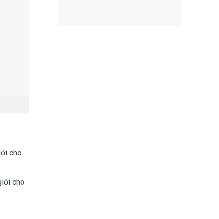
Private Access
iới cho
giới cho