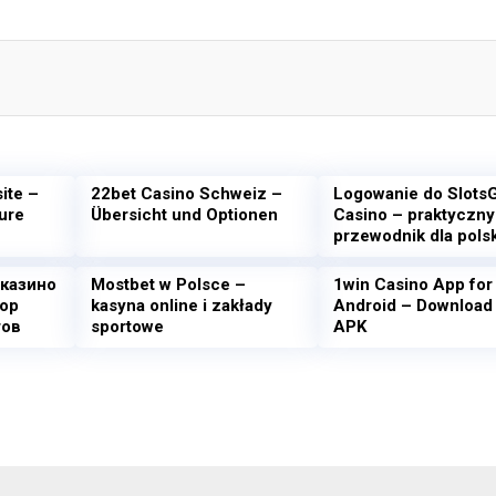
site –
22bet Casino Schweiz –
Logowanie do Slot
cure
Übersicht und Optionen
Casino – praktyczny
przewodnik dla pols
graczy
 казино
Mostbet w Polsce –
1win Casino App for
зор
kasyna online i zakłady
Android – Download
тов
sportowe
APK