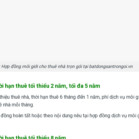
 Hợp đồng môi giới cho thuê nhà trọn gói tại batdongsantrongoi.vn
i hạn thuê tối thiểu 2 năm, tối đa 5 năm
iệu thuê nhà, thời hạn thuê 6 tháng đến 1 năm, phí dịch vụ môi g
uê nhà mỗi tháng.
p đồng hoàn tất hoặc theo nội dung nêu tại hợp đồng dịch vụ môi 
i hạn thuê tối thiểu 8 năm