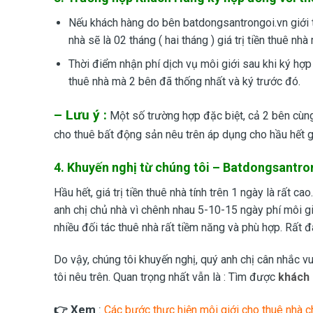
Nếu khách hàng do bên batdongsantrongoi.vn giới thi
nhà sẽ là 02 tháng ( hai tháng ) giá trị tiền thuê nhà
Thời điểm nhận phí dịch vụ môi giới sau khi ký hợ
thuê nhà mà 2 bên đã thống nhất và ký trước đó.
– Lưu ý :
Một số trường hợp đặc biệt, cả 2 bên cùng
cho thuê bất động sản nêu trên áp dụng cho hầu hết g
4. Khuyến nghị từ chúng tôi – Batdongsantro
Hầu hết, giá trị tiền thuê nhà tính trên 1 ngày là rất c
anh chị chủ nhà vì chênh nhau 5-10-15 ngày phí môi gi
nhiều đối tác thuê nhà rất tiềm năng và phù hợp. Rất đ
Do vậy, chúng tôi khuyến nghị, quý anh chị cân nhắc 
tôi nêu trên. Quan trọng nhất vẫn là : Tìm được
khách 
Xem
:
👉
Các bước thực hiện môi giới cho thuê nhà 