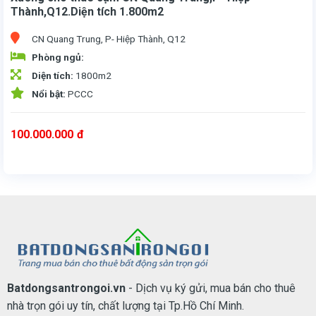
Thành,Q12.Diện tích 1.800m2
CN Quang Trung, P- Hiệp Thành, Q12
Phòng ngủ:
Diện tích:
1800m2
Nổi bật:
PCCC
100.000.000
đ
Xưởng cho thuê cụm CN Quang Trung, P- Hiệp Thành, Q12. Diện tích 1.800m2, đường container 24/24. có hồ nước Pccc, hiện tại Pccc vách tường. Phù hợp chứa hàng, sản xuất. Pháp lý chuẩn, giá thuê 100 triệu/tháng.
Batdongsantrongoi.vn
- Dịch vụ ký gửi, mua bán cho thuê
nhà trọn gói uy tín, chất lượng tại Tp.Hồ Chí Minh.