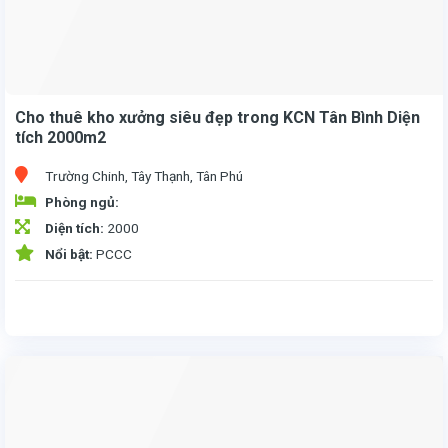
Cho thuê kho xưởng siêu đẹp trong KCN Tân Bình Diện
tích 2000m2
Trường Chinh, Tây Thạnh, Tân Phú
Phòng ngủ:
Diện tích:
2000
Nổi bật:
PCCC
Cho thuê kho xưởng siêu đẹp trong KCN Tân Bình Diện tích 2000m2 Diện tích 2000m2 Có pccc tự động Nền Epoxy , kho mới sạch đẹp Trần Cao 12m Thích hợp sản xuất và chứa hàng Giá thuê : 127k/m2 Đường cont 24/24 vào tận kho