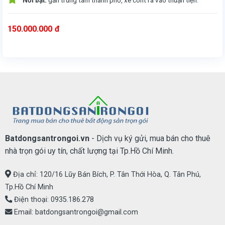
Nổi bật:
gần trung tâm thành phố, xe cont ra vào thuận tiện.
150.000.000
đ
Cho thuê Nhà Xưởng rộng hơn 4000m2 quận 12 giá rẻ nhất khu vực.
- Diện tích nhà xưởng gần 3000m2, diện tích khuôn viên 4000m2.
- Tiện làm kho logistic, Kho chứa hàng, kho sản xuất. May mặc
_ Kho vận tải bằng đường bộ ra quốc lộ 1a ngã tư ga, gần cầu Bình lợi qua Bình Dương, đi được đường tàu ra sông Sài gòn
- Xe cont ra vào thoải mái, thuận tiện bốc xếp hàng hóa.
_ Thuê lâu dài, giá chốt 150 triệu.
- Liên hệ: 0935186278 BĐS Trọn Gói.
Batdongsantrongoi.vn
- Dịch vụ ký gửi, mua bán cho thuê
nhà trọn gói uy tín, chất lượng tại Tp.Hồ Chí Minh.
Địa chỉ: 120/16 Lũy Bán Bích, P. Tân Thới Hòa, Q. Tân Phú,
Tp.Hồ Chí Minh
Điện thoại:
0935.186.278
Email:
batdongsantrongoi@gmail.com