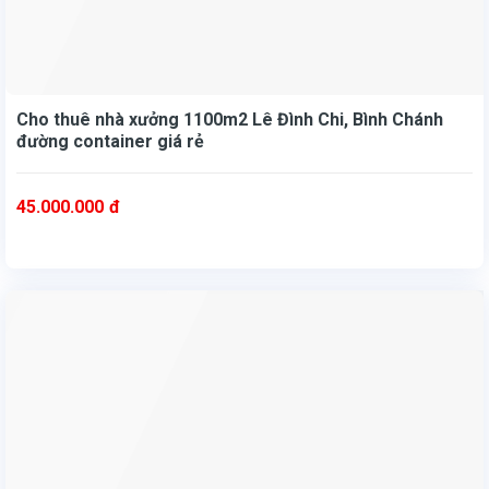
Cho thuê nhà xưởng 1100m2 Lê Đình Chi, Bình Chánh
đường container giá rẻ
45.000.000
đ
Cho thuê nhà xưởng 1100m2 Lê Đình Chi, Bình Chánh đường container giá rẻ
- Giá 45triệu/ tháng.
- Liên hệ: 0935186278