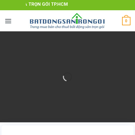
Skip
UÊ NHÀ TRỌN GÓI TP.HCM
to
content
0