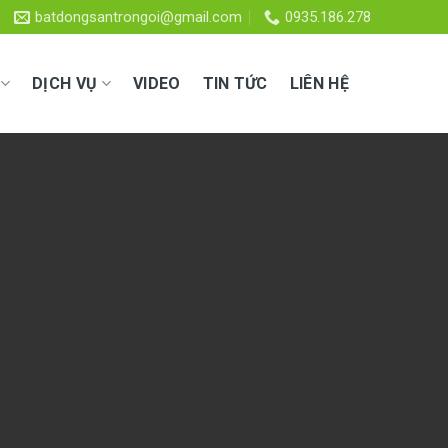
batdongsantrongoi@gmail.com
0935.186.278
DỊCH VỤ
VIDEO
TIN TỨC
LIÊN HỆ