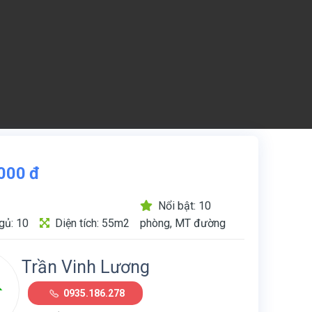
000
đ
Nổi bật: 10
gủ: 10
Diện tích: 55m2
phòng, MT đường
Trần Vinh Lương
0935.186.278