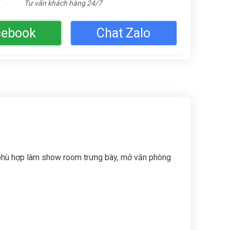
Tư vấn khách hàng 24/7
cebook
Chat Zalo
 ở
,
Nhà ở cho thuê
huê Quận 11
 phù hợp làm show room trưng bày, mở văn phòng