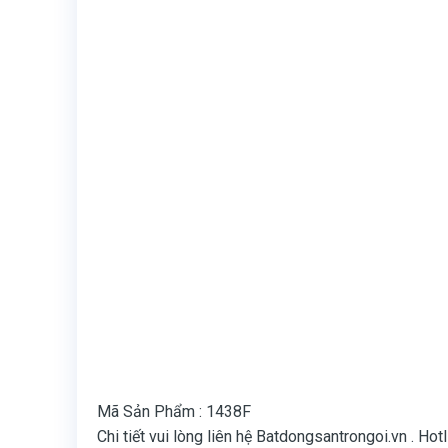
Mã Sản Phẩm : 1438F
Chi tiết vui lòng liên hệ Batdongsantrongoi.vn . H