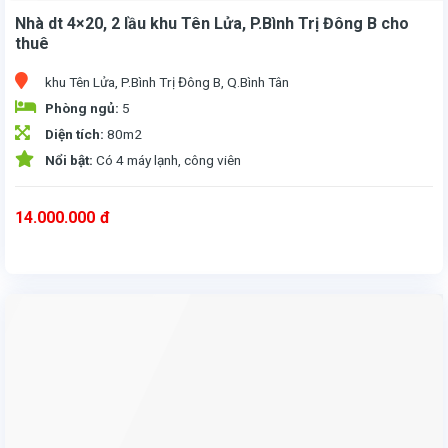
Nhà dt 4×20, 2 lầu khu Tên Lửa, P.Bình Trị Đông B cho
thuê
khu Tên Lửa, P.Bình Trị Đông B, Q.Bình Tân
Phòng ngủ:
5
Diện tích:
80m2
Nổi bật:
Có 4 máy lạnh, công viên
14.000.000
đ
Cho thuê nhà mặt đường nội bộ khu Tên Lửa, Phường Bình Trị Đông B, Quận Bình Tân.
Diện Tích: 4X20, 1 Trệt, 2 Lầu. 1 Thượng, 4 Phòng ngủ, 5 Wc. Nhà có
Với khoảng 15-20tr. Khu an ninh yên tĩnh mát mẽ, nhiều công viên cây xanh, đường rộng rãi xe hơi, xe tải ra vô thoải mái, nhà thích hợp làm văn phòng công ty kinh doanh onlne và ở, kết hợp Kho xưởng chứa hàng.