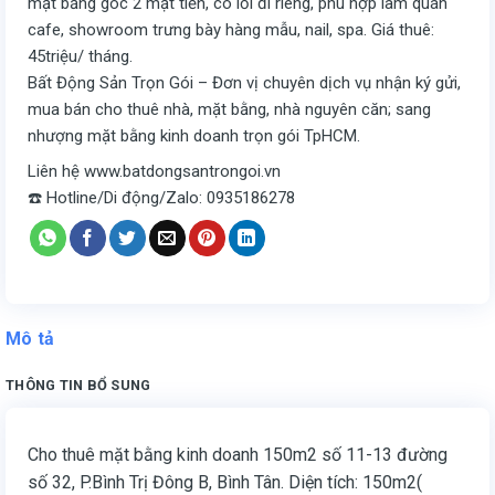
mặt bằng góc 2 mặt tiền, có lối đi riêng, phù hợp làm quán
cafe, showroom trưng bày hàng mẫu, nail, spa. Giá thuê:
45triệu/ tháng.
Bất Động Sản Trọn Gói – Đơn vị chuyên dịch vụ nhận ký gửi,
mua bán cho thuê nhà, mặt bằng, nhà nguyên căn; sang
nhượng mặt bằng kinh doanh trọn gói TpHCM.
Liên hệ www.batdongsantrongoi.vn
☎️ Hotline/Di động/Zalo: 0935186278
Mô tả
THÔNG TIN BỔ SUNG
Cho thuê mặt bằng kinh doanh 150m2 số 11-13 đường
số 32, P.Bình Trị Đông B, Bình Tân. Diện tích: 150m2(