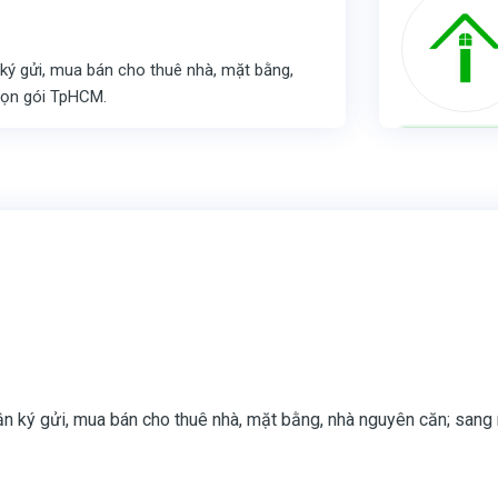
ký gửi, mua bán cho thuê nhà, mặt bằng,
rọn gói TpHCM.
Fa
Danh mục:
Kho
Thẻ:
kho xưởng
ận ký gửi, mua bán cho thuê nhà, mặt bằng, nhà nguyên căn; san