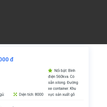
000
đ
Nổi bật: Bình
điện 560kva. Có
sẵn xilong. Đường
xe container. Khu
gủ:
Diện tích: 8000
vực sản xuất gỗ