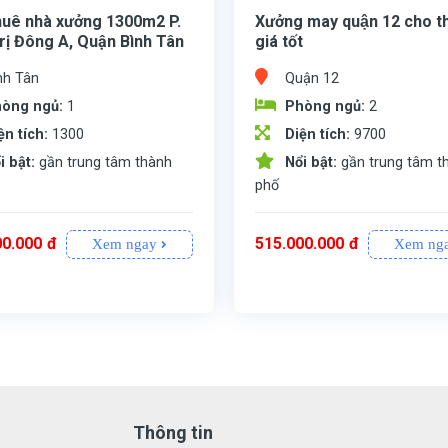
huê nhà xưởng 1300m2 P.
Xưởng may quận 12 cho t
rị Đông A, Quận Bình Tân
giá tốt
t
nh Tân
Quận 12
òng ngủ:
1
Phòng ngủ:
2
ện tích:
1300
Diện tích:
9700
i bật:
gần trung tâm thành
Nổi bật:
gần trung tâm t
phố
m2
n 8m, đỉnh hơn 12m, thoáng mát
110tr/th ( cọc 3 tháng )
- Tổng Khuân Viên : 9700m
- Diện Tích Xưởng : 6500m2
- Văn Phòng : 200m2
- Đường Xe Cont 24/24
- PCCC tự động có thẩm duyệt, pháp lý đầy đủ
- Giá Cho Thuê : 23000 usd/ tháng.
00.000
đ
515.000.000
đ
Xem ngay
Xem ng
Thông tin