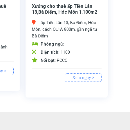
huê
Xưởng cho thuê ấp Tiền Lân
13,Bà Điểm, Hóc Môn 1.100m2
ấp Tiền Lân 13, Bà Điểm, Hóc
Môn, cách QL1A 800m, gần ngã tư
Bà Điểm
Phòng ngủ:
hành
Diện tích:
1100
Nổi bật:
PCCC
2
Xưởng cho thuê ấp Tiền Lân 13,Bà Điểm, Hóc Môn 1.100m2 Xưởng cho thuê ấp Tiền Lân 13, Bà Điểm, Hóc Môn, cách QL1A 800m, gần ngã tư Bà Điểm, khuôn viên chung xưởng riêng biệt, diện tích kho xưởng 1.100m2, Pccc tự động, hồ sơ pháp lý đầy đủ, đường container 24/24, sân rộng, Giá Cho Thuê 130tr/th.
ay
Xem ngay