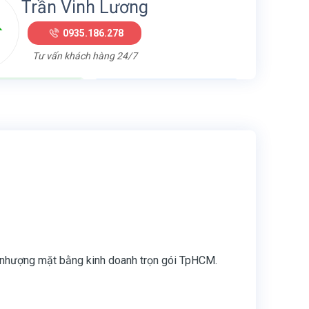
Trần Vinh Lương
0935.186.278
Tư vấn khách hàng 24/7
cebook
Chat Zalo
 Xưởng
,
Kho xưởng cho thuê
 cho thuê bình dương
,
nhà xưởng cho thuê bình dương
g nhượng mặt bằng kinh doanh trọn gói TpHCM.