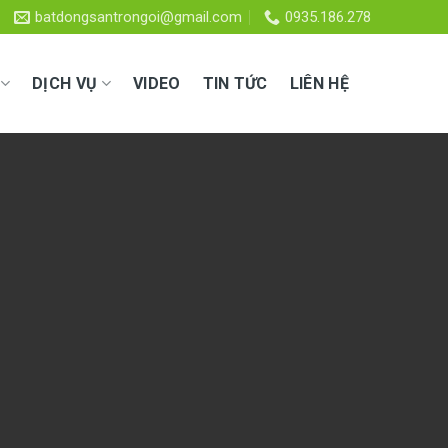
batdongsantrongoi@gmail.com
0935.186.278
DỊCH VỤ
VIDEO
TIN TỨC
LIÊN HỆ